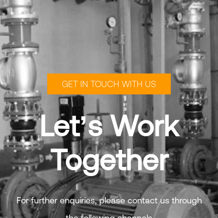
GET IN TOUCH WITH US
Let’s Work
Together
For further enquiries, please contact us through
the following channels