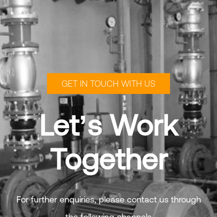
GET IN TOUCH WITH US
Let’s Work
Together
For further enquiries, please contact us through
the following channels