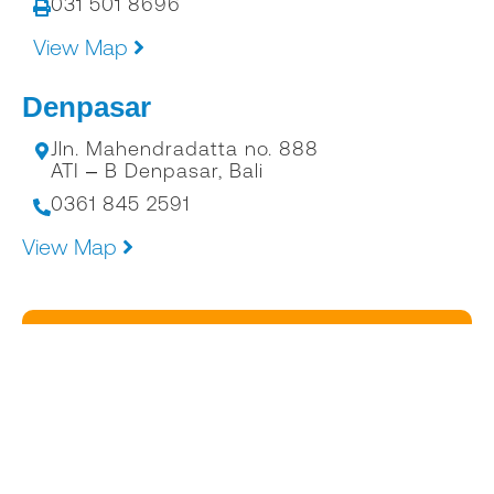
031 501 8696
View Map
Denpasar
Jln. Mahendradatta no. 888
ATI – B Denpasar, Bali
0361 845 2591
View Map
EMAIL : INFO@ALKONUSA.COM
Copyright © 2024 PT. ALKONUSA TEKNIK
INTERKON – All rights Reserved.