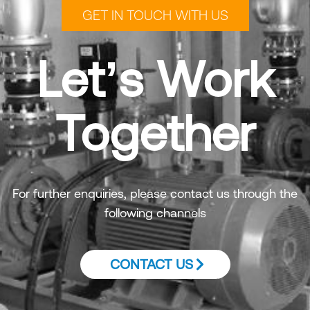
GET IN TOUCH WITH US
Let’s Work
Together
For further enquiries, please contact us through the
following channels
CONTACT US