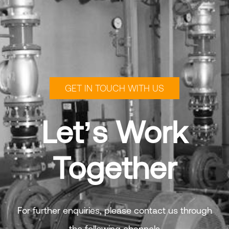
GET IN TOUCH WITH US
Let’s Work
Together
For further enquiries, please contact us through
the following channels