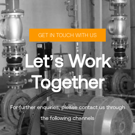
GET IN TOUCH WITH US
Let’s Work
Together
For further enquiries, please contact us through
the following channels