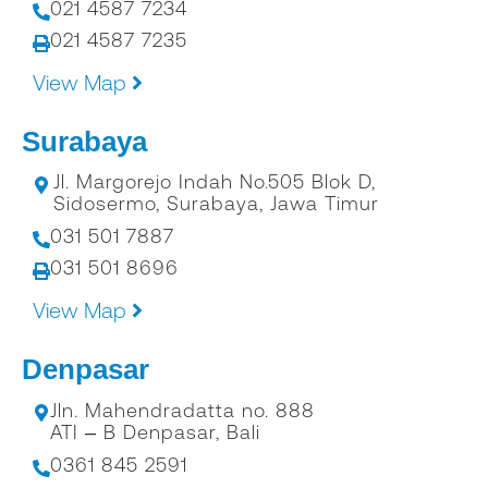
021 4587 7234
021 4587 7235
View Map
Surabaya
Jl. Margorejo Indah No.505 Blok D,
Sidosermo, Surabaya, Jawa Timur
031 501 7887
031 501 8696
View Map
Denpasar
Jln. Mahendradatta no. 888
ATI – B Denpasar, Bali
0361 845 2591