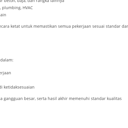
ur beton, baja, dan rangka lainnya
k, plumbing, HVAC
sain
ecara ketat untuk memastikan semua pekerjaan sesuai standar da
 dalam:
erjaan
di ketidaksesuaian
a gangguan besar, serta hasil akhir memenuhi standar kualitas