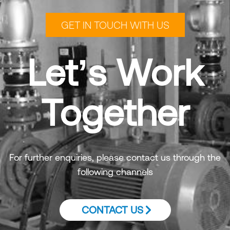
GET IN TOUCH WITH US
Let’s Work
Together
For further enquiries, please contact us through the
following channels
CONTACT US