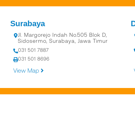
Surabaya
Jl. Margorejo Indah No.505 Blok D,
Sidosermo, Surabaya, Jawa Timur
031 501 7887
031 501 8696
View Map
USA.COM
2024 PT. ALKONUSA TEKNIK INTERKON – All rig