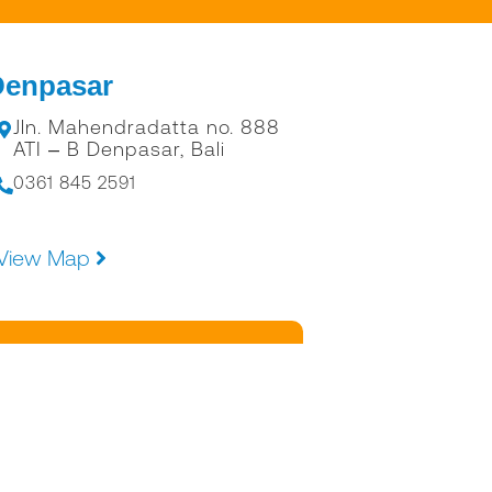
Denpasar
Jln. Mahendradatta no. 888
ATI – B Denpasar, Bali
0361 845 2591
View Map
hts Reserved.