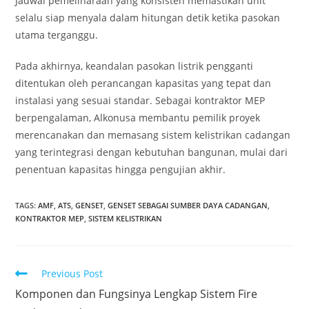
Jadwal pemeliharaan yang konsisten memastikan unit
selalu siap menyala dalam hitungan detik ketika pasokan
utama terganggu.
Pada akhirnya, keandalan pasokan listrik pengganti
ditentukan oleh perancangan kapasitas yang tepat dan
instalasi yang sesuai standar. Sebagai kontraktor MEP
berpengalaman, Alkonusa membantu pemilik proyek
merencanakan dan memasang sistem kelistrikan cadangan
yang terintegrasi dengan kebutuhan bangunan, mulai dari
penentuan kapasitas hingga pengujian akhir.
TAGS
:
AMF
,
ATS
,
GENSET
,
GENSET SEBAGAI SUMBER DAYA CADANGAN
,
KONTRAKTOR MEP
,
SISTEM KELISTRIKAN
Previous Post
Komponen dan Fungsinya Lengkap Sistem Fire