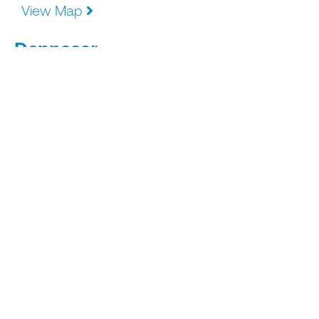
View Map
Denpasar
Jln. Mahendradatta no. 888
ATI – B Denpasar, Bali
0361 845 2591
View Map
EMAIL : INFO@ALKONUSA.COM
Copyright © 2024 PT. ALKONUSA TEKNIK
INTERKON – All rights Reserved.